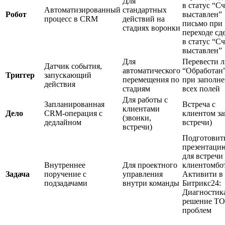
Для
в статус “Сч
Автоматизированный
стандартных
Робот
выставлен”
процесс в CRM
действий на
письмо при
стадиях воронки
переходе сд
в статус “Сч
выставлен”
Для
Перевести л
Датчик события,
автоматического
“Обработан
Триггер
запускающий
перемещения по
при заполн
действия
стадиям
всех полей
Для работы с
Запланированная
Встреча с
клиентами
Дело
CRM-операция с
клиентом за
(звонки,
дедлайном
встречи)
встречи)
Подготовит
презентаци
для встречи 
Внутреннее
Для проектного
клиентомбо
Задача
поручение с
управления
Активити в
подзадачами
внутри команды
Битрикс24:
Диагностик
решение ТО
проблем