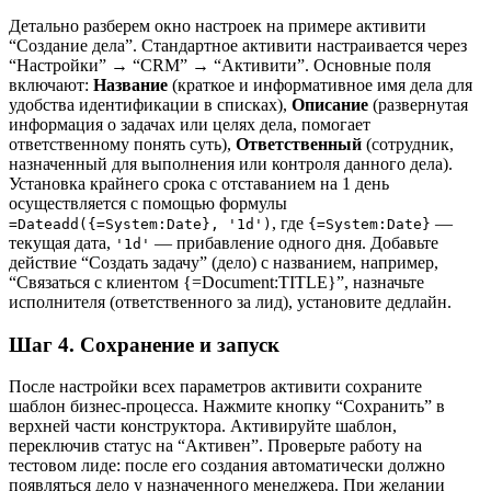
Детально разберем окно настроек на примере активити
“Создание дела”. Стандартное активити настраивается через
“Настройки” → “CRM” → “Активити”. Основные поля
включают:
Название
(краткое и информативное имя дела для
удобства идентификации в списках),
Описание
(развернутая
информация о задачах или целях дела, помогает
ответственному понять суть),
Ответственный
(сотрудник,
назначенный для выполнения или контроля данного дела).
Установка крайнего срока с отставанием на 1 день
осуществляется с помощью формулы
, где
—
=Dateadd({=System:Date}, '1d')
{=System:Date}
текущая дата,
— прибавление одного дня. Добавьте
'1d'
действие “Создать задачу” (дело) с названием, например,
“Связаться с клиентом {=Document:TITLE}”, назначьте
исполнителя (ответственного за лид), установите дедлайн.
Шаг 4. Сохранение и запуск
После настройки всех параметров активити сохраните
шаблон бизнес-процесса. Нажмите кнопку “Сохранить” в
верхней части конструктора. Активируйте шаблон,
переключив статус на “Активен”. Проверьте работу на
тестовом лиде: после его создания автоматически должно
появляться дело у назначенного менеджера. При желании