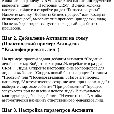
Кликните по разделу “CRM”, в верхней панели инструментов
выберите “Еще” → “Настройки CRM”. В левой колонке
настроек найдите и откройте раздел “Бизнес-процессы”.
Нажмите кнопку “Добавить бизнес-процесс” или “Создать
бизнес-процесс”, выберите тип процесса (для сделки, лида).
После выбора откроется пустое поле дизайнера бизнес-
процессов.
Шаг 2. Добавление Активити на схему
(Практический пример: Авто-дело
“Квалифицировать лид”)
На примере простой задачи добавим активити “Создание
дела” на схему. Войдите в Битрикс24, перейдите в раздел
CRM → Лиды. Откройте настройки бизнес-процессов для
лидов и выберите “Создать новый бизнес-процесс” с типом
“Простой” или “Последовательный”. Назовите процесс,
например, “Автоматическое создание дела при новом лиде” и
выберите стартовое событие “При добавлении” (процесс
запускается при появлении нового лида). В визуальном
конструкторе добавьте действие “Изменить поле”, чтобы
автоматически назначить ответственного менеджера лида.
Шаг 3. Настройка параметров Активити