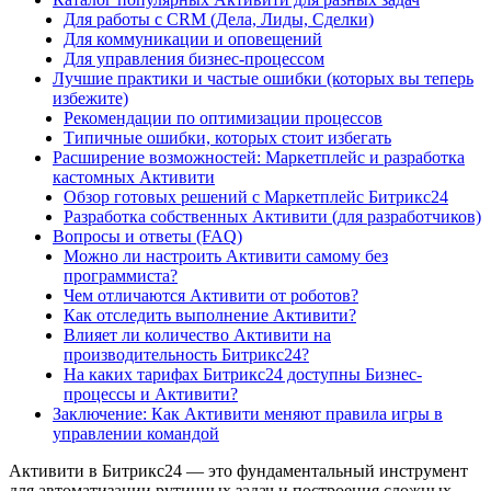
Для работы с CRM (Дела, Лиды, Сделки)
Для коммуникации и оповещений
Для управления бизнес-процессом
Лучшие практики и частые ошибки (которых вы теперь
избежите)
Рекомендации по оптимизации процессов
Типичные ошибки, которых стоит избегать
Расширение возможностей: Маркетплейс и разработка
кастомных Активити
Обзор готовых решений с Маркетплейс Битрикс24
Разработка собственных Активити (для разработчиков)
Вопросы и ответы (FAQ)
Можно ли настроить Активити самому без
программиста?
Чем отличаются Активити от роботов?
Как отследить выполнение Активити?
Влияет ли количество Активити на
производительность Битрикс24?
На каких тарифах Битрикс24 доступны Бизнес-
процессы и Активити?
Заключение: Как Активити меняют правила игры в
управлении командой
Активити в Битрикс24 — это фундаментальный инструмент
для автоматизации рутинных задач и построения сложных