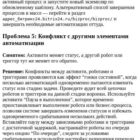
активный процесс и запустите новый экземпляр по
обновленному шаблону. Альтернативный способ завершения
процессов в массе — перейти в раздел
и
адрес_битрикс24.bitrix24.ru/bizproc/bizproc/
завершить необходимые автоматизации оттуда.
Проблема 5: Конфликт с другими элементами
автоматизации
Симптом:
Активити меняет статус, а другой робот или
триггер тут же меняет его обратно.
Решение:
Конфликты между активити, роботами и
триггерами проявляются как эффект “гонки состояний”, когда
несколько автоматизаций одновременно пытаются изменить
статус или стадию задачи. Проведите аудит всей цепочки
роботов и триггеров на данной стадии воронки. Используйте
активити “Пауза в выполнении”, которое временно
приостанавливает выполнение робота или бизнес-процесса,
позволяя системе завершить изменения статусов и избежать
одновременного срабатывания нескольких действий.
Вставляйте паузу между зависимыми роботами и триггерами
с достаточной задержкой, настраивайте роботы по очереди
через опцию “По очереди”, следите за условиями
срабатывания и используйте настройку разрешения перехода