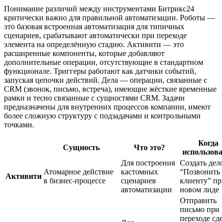
Понимание различий между инструментами Битрикс24
критически важно для правильной автоматизации. Роботы —
это базовая встроенная автоматизация для типичных
сценариев, срабатывают автоматически при переходе
элемента на определённую стадию. Активити — это
расширенные компоненты, которые добавляют
дополнительные операции, отсутствующие в стандартном
функционале. Триггеры работают как датчики событий,
запуская цепочки действий. Дела — операции, связанные с
CRM (звонок, письмо, встреча), имеющие жёсткие временные
рамки и тесно связанные с сущностями CRM. Задачи
предназначены для внутренних процессов компании, имеют
более сложную структуру с подзадачами и контрольными
точками.
Когда
Сущность
Что это?
использов
Для построения
Создать дел
Атомарное действие
кастомных
“Позвонить
Активити
в бизнес-процессе
сценариев
клиенту” п
автоматизации
новом лиде
Отправить
письмо при
переходе сд