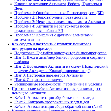
Ключевые отличия: Активити, Роботы, Триггеры и
Дела
Проблема 1: Ошибки в логике Бизнес-процесса (БП)
Проблема 2: Недостаточные права доступа
Проблема 3: Неверные параметры в самом Активити
Проблема 4: Активити не запускается после
редактирования шаблона БП
Проблема 5: Конфликт с другими элементами
автоматизации
Как создать и настроить Активити: пошаговая
инструкция на примере
Подготовка: Где найти конструктор бизнес-процессов
Шаг 1. Вход в дизайнер бизнес-процессов и создание
шаблона
Шаг 2. Добавление Активити на схему (Практический
пример: Авто-дело “Квалифицировать лид”)
Шаг 3. Настройка параметров Активити
Шаг 4. Сохранение и запуск
Расширенные возможности: переменные и условия
Практические кейсы: Автоматизация дел команды с
помощью Активити
Кейс 1: Автоматизация обработки нового лида
Кейс 2: Контроль просроченных задач и дел
Кейс 3: Автоматизация сбора обратной связи (NPS)
Каталог популярных Активити для разных задач