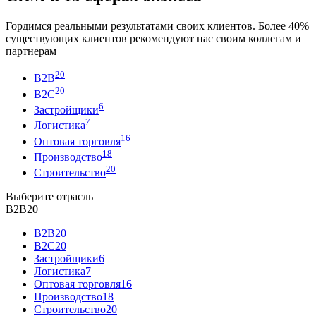
Гордимся реальными результатами своих клиентов. Более 40%
существующих клиентов рекомендуют нас своим коллегам и
партнерам
20
В2В
20
В2С
6
Застройщики
7
Логистика
16
Оптовая торговля
18
Производство
20
Строительство
Выберите отрасль
В2В
20
В2В
20
В2С
20
Застройщики
6
Логистика
7
Оптовая торговля
16
Производство
18
Строительство
20