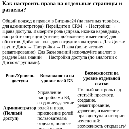
Как настроить права на отдельные страницы и
разделы?
Общий подход к правам в Битрикс24 (на платных тарифах,
для администратора): Перейдите в CRM → Настройки →
Права доступа. Выберите роль (справа, иконка карандаша),
настройте операции (чтение, добавление, изменение) для
объектов. Добавьте роль для сотрудников/отделов. Для Диска/
групп: Диск → Настройки → Права (роли: чтение/
редактирование). Для Базы знаний используйте аналог: в
разделе База знаний → Настройки доступа (по аналогии с
Диском/группами).
Возможности на
Роль/Уровень
Возможности на
уровне отдельной
доступа
уровне всей БЗ
статьи
Полный контроль над
Управление
статьёй: просмотр,
настройками БЗ,
создание,
создание/удаление
редактирование,
Администратор
ролей и прав,
удаление, изменение
(Полный
присвоение ролей
прав доступа и истории
доступ)
пользователям/
изменений;
отделам; полные
возможность открывать/
права на все