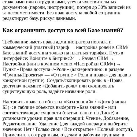
стажерами или сотрудниками, утечка чувствительных
документов (пароли, инструкции), потеря до 30% записей из-
за несовместимости. Без прав доступа любой сотрудник
редактирует базу, рискуя данными.
Как ограничить доступ ко всей Базе знаний?
Требования: иметь права администратора портала и
коммерческий (платный) тариф — настройка ролей в CRM/
Базе знаний доступна только на платных тарифах. Путь в
интерфейсе: Войдите в Битрикс24 → Раздел CRM →
Настройки (или в крупном меню «Настройки CRM») →
Пункт «Права доступа»/«Роли» (альтернативно: в разделе
«Группы/Проекты» — «О группе > Роли и права» для прав в
конкретной группе). Создать/скопировать роль: в «Права
доступа» нажмите «Добавить роль» или скопировать
существующую роль, задайте название роли.
Настроить права на объекты «База знаний» / «Диск (папки
БЗ)»: в таблице объектов выберите «База знаний» или
соответствующие сущности (статьи, папки на Диске) и
установите уровни прав для операций: Чтение, Добавление,
Редактирование, Удаление (для каждой операции выберите
значение: Нет / Только свои / Все открытые / Полный доступ).
Применить к сотрудникам, отделам и рабочим группам: в