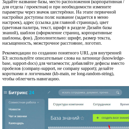
Задайте название базы, место расположения (корпоративная /
для отдела / проектная) и при необходимости измените
параметры через значок шестерёнки. На этапе первичной
настройки доступны поля: название (задается в меню
настроек), адрес (ссылка для главной страницы), цвет
(цветовая палитра, текст, шрифт в разделе Дизайн базы
знаний), шаблон (оформление страниц, корпоративные
шаблоны, фон). Дополнительно: шрифт, размер текста,
насыщенность, межстрочное расстояние, логотип.
Рекомендации по созданию понятного URL для внутренней
БЗ: используйте описательные слова на латинице (knowledge-
base, support-docs) для читаемости; добавляйте дефисы вместо
пробелов (company-support, не company support); делайте
короткими и логичными (kb-main, не long-random-string),
чтобы облегчить навигацию.