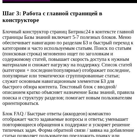
Шаг 3: Работа с главной страницей в
конструкторе
Блочный конструктор страниц Битрикс24 в контексте главной
страницы Базы знаний включает 5-7 полезных блоков. Меню
обеспечивает навигацию по разделам БЗ и быстрый переход к
категориям и часто используемым статьям. Поиск по статьям
(поисковая строка) мгновенно ищет по заголовкам и
содержимому статей, повышает скорость доступа к нужным
материалам и снижает нагрузку на поддержку. Список статей
(категории + последние/популярные) отображает последние,
популярные или тематически сгруппированные статьи;
служит основным навигационным элементом БЗ для
быстрого обзора контента. Текстовый блок с вводной/
описанием кратко объясняет назначение Базы знаний, правила
поиска и структуру разделов; помогает новым пользователям
ориентироваться.
Блок FAQ / Быстрые ответы (аккордеон) компактно
отображает часто задаваемые вопросы и ответы; уменьшает
повторяющиеся обращения к поддержке и ускоряет решение
типичных задач. Форма обратной связи / заявка на добавление
статьи позволяет пользователю предложить правку или