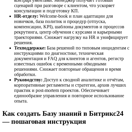
контраргументами. Менеджер получает готовый
сценарий при разговоре с клиентом, что ускоряет
консультации и подготовку КП.
HR-отделу:
Welcome-book и план адаптации для
новичков, база политик и процедур (отпуска,
компенсации, KPI), шаблоны документов и процессов
рекрутинга, центр обучения с курсами и карьерными
траекториями. Снижает нагрузку на HR и унифицирует
решения.
Техподдержке:
База решений по типовым инцидентам с
инструкциями по диагностике, техническая
документация и FAQ для клиентов и агентов, регистр
известных ошибок с временными обходными
решениями. Снижает повторные обращения и время
обработки.
Руководству:
Доступ к сводной аналитике и отчётам,
корпоративные регламенты и стратегии, архив лучших
практик и post-mortem проектов. Обеспечивает
единообразие управления и повторное использование
опыта.
Как создать Базу знаний в Битрикс24
— пошаговая инструкция