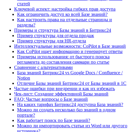
статей
Ключевой аспект: настройка гибких прав доступа
Как ограничить доступ ко всей Базе знаний?
Как настроить права на отдельные страницы и
разделы?
Примеры и структура Базы знаний в Битрикс24
Пример структуры для отдела продаж
Пример структуры для HR-отдела
Интеллектуальные возможности: CoPilot в Базе знаний
Как CoPilot ищет информацию и генерирует ответы
Примеры использования: от быстрого поиска
регламента до составления саммари по статье
Сравнение с альтернативами
База знаний Битрикс24 vs Google Docs / Confluence /
Notion
Отличие Базы знаний Битрикс24 от Базы знаний в 1С
Частые ошибки при внедрении и как их избежать
Чек-лист: Создание эффективной Базы знаний
FAQ: Частые вопросы о Базе знаний
На каких тарифах Битрикс24 доступна База знаний?
Можно ли создать несколько баз знаний в одном
портале?
Как работает поиск по Базе знаний?
Можно ли импортировать статьи из Word или другого
источника?