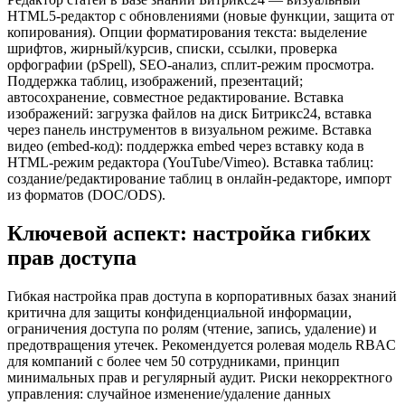
HTML5-редактор с обновлениями (новые функции, защита от
копирования). Опции форматирования текста: выделение
шрифтов, жирный/курсив, списки, ссылки, проверка
орфографии (pSpell), SEO-анализ, сплит-режим просмотра.
Поддержка таблиц, изображений, презентаций;
автосохранение, совместное редактирование. Вставка
изображений: загрузка файлов на диск Битрикс24, вставка
через панель инструментов в визуальном режиме. Вставка
видео (embed-код): поддержка embed через вставку кода в
HTML-режим редактора (YouTube/Vimeo). Вставка таблиц:
создание/редактирование таблиц в онлайн-редакторе, импорт
из форматов (DOC/ODS).
Ключевой аспект: настройка гибких
прав доступа
Гибкая настройка прав доступа в корпоративных базах знаний
критична для защиты конфиденциальной информации,
ограничения доступа по ролям (чтение, запись, удаление) и
предотвращения утечек. Рекомендуется ролевая модель RBAC
для компаний с более чем 50 сотрудниками, принцип
минимальных прав и регулярный аудит. Риски некорректного
управления: случайное изменение/удаление данных