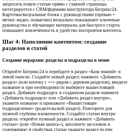
запросить новую статью прямо с главной страницы;
интегрируется с CRM/формами конструктора Битрикс24.
Карточки/визуальные блоки с руководствами (превью +
метки: видео, пошагово) визуально показывают ключевые
руководства и обучающие материалы для быстрого старта;
повышают вовлечённость и удобство восприятия контента.
Шаг 4: Наполнение контентом: создание
разделов и статей
Создание иерархии: разделы и подразделы в меню
Откройте Битрикс24 и перейдите в раздел «База знаний» в
левой панели. Создайте новый раздел: нажмите «Добавить
раздел» (или кнопку с «+» рядом с деревом разделов), введите
название и при необходимости выберите вышестоящий
раздел. Добавьте подраздел: в созданном разделе нажмите
«Добавить подраздел» или «Добавить раздел внутри»,
укажите название и прикажите «Вышестоящее
подразделение» (родительский раздел). Повторите для
нужной глубины вложенности. Создайте статью внутри
раздела: откройте нужный раздел и нажмите «Добавить
статью» (или «Новая запись»), заполните заголовок и
содержимое; в свойствах статьи укажите раздел (и при