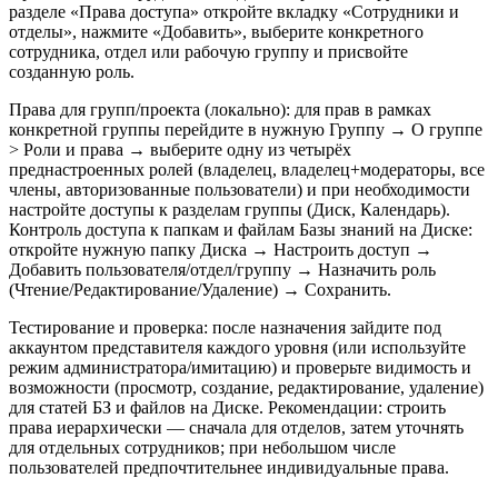
разделе «Права доступа» откройте вкладку «Сотрудники и
отделы», нажмите «Добавить», выберите конкретного
сотрудника, отдел или рабочую группу и присвойте
созданную роль.
Права для групп/проекта (локально): для прав в рамках
конкретной группы перейдите в нужную Группу → О группе
> Роли и права → выберите одну из четырёх
преднастроенных ролей (владелец, владелец+модераторы, все
члены, авторизованные пользователи) и при необходимости
настройте доступы к разделам группы (Диск, Календарь).
Контроль доступа к папкам и файлам Базы знаний на Диске:
откройте нужную папку Диска → Настроить доступ →
Добавить пользователя/отдел/группу → Назначить роль
(Чтение/Редактирование/Удаление) → Сохранить.
Тестирование и проверка: после назначения зайдите под
аккаунтом представителя каждого уровня (или используйте
режим администратора/имитацию) и проверьте видимость и
возможности (просмотр, создание, редактирование, удаление)
для статей БЗ и файлов на Диске. Рекомендации: строить
права иерархически — сначала для отделов, затем уточнять
для отдельных сотрудников; при небольшом числе
пользователей предпочтительнее индивидуальные права.