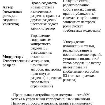
Создание статьи,
Право создавать
редактирование
Автор
новые статьи в
собственных статей;
(локальная
назначенных
право публиковать/
роль для
разделах; права на
снимать с публикации
создания
другие разделы/
зависит от настроек
контента)
настройки задаёт
роли (может
администратор
требоваться модерация)
Управление
содержимым
Утверждение
конкретного
публикации статьи,
раздела БЗ:
редактирование и
утверждение/
восстановление версий,
Модератор /
отклонение
установка видимости/
Ответственный
материалов,
тегов раздела; не всегда
раздела
назначение
имеет права на
авторов, настройка
глобальные настройки
прав внутри
БЗ (только в рамках
раздела (в пределах
раздела)
глобальных
ограничений)
«Правильная настройка прав доступа — это 80%
успеха в управлении корпоративными знаниями.
Начните с простого правила: давайте минимально