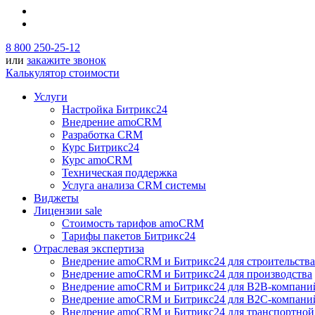
8 800 250-25-12
или
закажите звонок
Калькулятор стоимости
Услуги
Настройка Битрикс24
Внедрение amoCRM
Разработка CRM
Курс Битрикс24
Курс amoCRM
Техническая поддержка
Услуга анализа CRM системы
Виджеты
Лицензии
sale
Стоимость тарифов amoCRM
Тарифы пакетов Битрикс24
Отраслевая экспертиза
Внедрение amoCRM и Битрикс24 для строительства
Внедрение amoCRM и Битрикс24 для производства
Внедрение amoCRM и Битрикс24 для В2В-компани
Внедрение amoCRM и Битрикс24 для В2С-компани
Внедрение amoCRM и Битрикс24 для транспортной