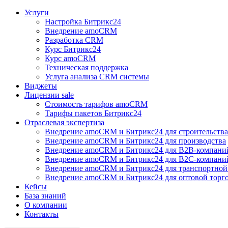
Услуги
Настройка Битрикс24
Внедрение amoCRM
Разработка CRM
Курс Битрикс24
Курс amoCRM
Техническая поддержка
Услуга анализа CRM системы
Виджеты
Лицензии
sale
Стоимость тарифов amoCRM
Тарифы пакетов Битрикс24
Отраслевая экспертиза
Внедрение amoCRM и Битрикс24 для строительства
Внедрение amoCRM и Битрикс24 для производства
Внедрение amoCRM и Битрикс24 для В2В-компани
Внедрение amoCRM и Битрикс24 для В2С-компани
Внедрение amoCRM и Битрикс24 для транспортной
Внедрение amoCRM и Битрикс24 для оптовой торг
Кейсы
База знаний
О компании
Контакты