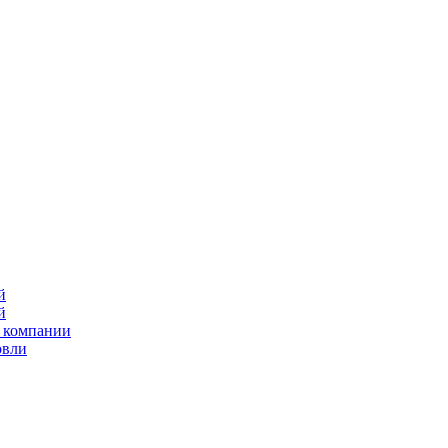
й
й
 компании
овли