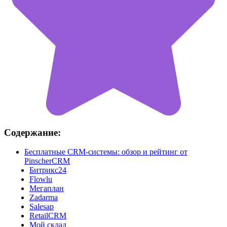
Содержание:
Бесплатные CRM-системы: обзор и рейтинг от
PinscherCRM
Битрикс24
Flowlu
Мегаплан
Zadarma
Salesap
RetailCRM
Мой склад