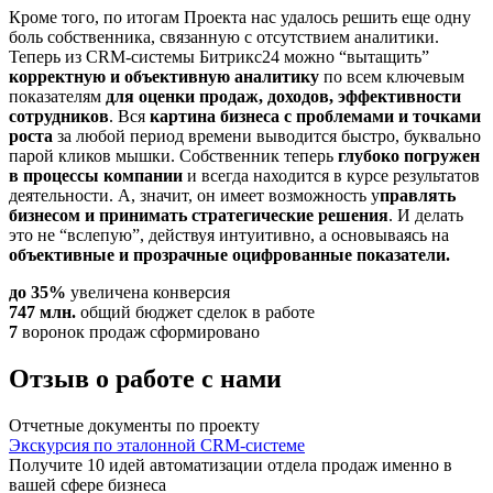
Кроме того, по итогам Проекта нас удалось решить еще одну
боль собственника, связанную с отсутствием аналитики.
Теперь из CRM-системы Битрикс24 можно “вытащить”
корректную и объективную аналитику
по всем ключевым
показателям
для оценки продаж, доходов, эффективности
сотрудников
. Вся
картина бизнеса с проблемами и точками
роста
за любой период времени выводится быстро, буквально
парой кликов мышки. Собственник теперь
глубоко погружен
в процессы компании
и всегда находится в курсе результатов
деятельности. А, значит, он имеет возможность у
правлять
бизнесом и принимать стратегические решения
. И делать
это не “вслепую”, действуя интуитивно, а основываясь на
объективные и прозрачные оцифрованные показатели.
до 35%
увеличена конверсия
747 млн.
общий бюджет сделок в работе
7
воронок продаж сформировано
Отзыв о работе с нами
Отчетные документы по проекту
Экскурсия по эталонной CRM-системе
Получите 10 идей автоматизации отдела продаж именно в
вашей сфере бизнеса