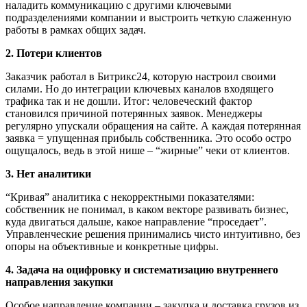
наладить коммуникацию с другими ключевыми
подразделениями компании и выстроить четкую слаженную
работы в рамках общих задач.
2. Потери клиентов
Заказчик работал в Битрикс24, которую настроил своими
силами. Но до интеграции ключевых каналов входящего
трафика так и не дошли. Итог: человеческий фактор
становился причиной потерянных заявок. Менеджеры
регулярно упускали обращения на сайте. А каждая потерянная
заявка = упущенная прибыль собственника. Это особо остро
ощущалось, ведь в этой нише – “жирные” чеки от клиентов.
3. Нет аналитики
“Кривая” аналитика с некорректными показателями:
собственник не понимал, в каком векторе развивать бизнес,
куда двигаться дальше, какое направление “проседает”.
Управленческие решения принимались чисто интуитивно, без
опоры на объективные и конкретные цифры.
4. Задача на оцифровку и систематизацию внутреннего
направления закупки
Особое направление компании – закупка и доставка грузов из