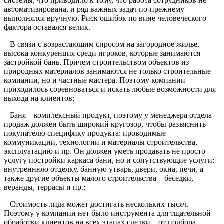
системы, что приводило к тому, что работа сотрудников не
автоматизирована, и ряд важных задач по-прежнему
выполнялся вручную. Риск ошибок по вине человеческого
фактора оставался велик.
– В связи с возрастающим спросом на загородное жилье,
высока конкуренция среди игроков, которые занимаются
застройкой бань. Причем строительством объектов из
природных материалов занимаются не только строительные
компании, но и частные мастера. Поэтому компании
приходилось соревноваться и искать любые возможности для
выхода на клиентов;
– Баня – комплексный продукт, поэтому у менеджера отдела
продаж должен быть широкий кругозор, чтобы разъяснить
покупателю специфику продукта: проводимые
коммуникации, технологии и материалы строительства,
эксплуатацию и пр. Он должен уметь продавать не просто
услугу постройки каркаса бани, но и сопутствующие услуги:
внутреннюю отделку, банную утварь, двери, окна, печи, а
также другие объекты малого строительства – беседки,
веранды, террасы и пр.;
– Стоимость лида может достигать нескольких тысяч.
Поэтому у компании нет было инструмента для тщательной
обработки клиентов на всех этапах сделки – от подбора